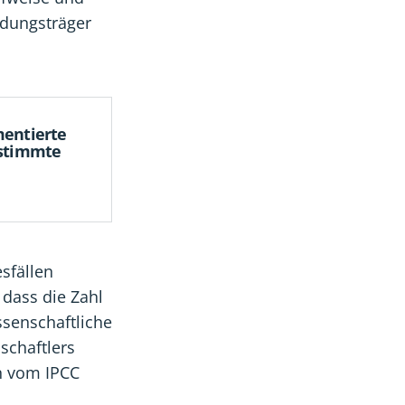
idungsträger
mentierte
estimmte
sfällen
, dass die Zahl
ssenschaftliche
schaftlers
en vom IPCC