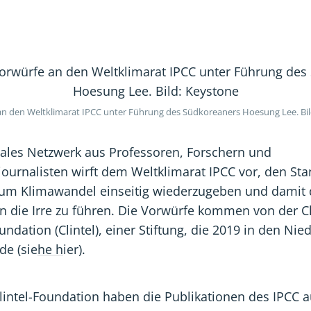
Foundati
Found
Fo
Berichte
Beric
Be
des
des
de
Weltklim
Weltk
We
sind
sind
si
n den Weltklimarat IPCC unter Führung des Südkoreaners Hoesung Lee. Bil
einseitig
einsei
ein
nales Netzwerk aus Professoren, Forschern und
ournalisten wirft dem Weltklimarat IPCC vor, den Sta
zum Klimawandel einseitig wiederzugeben und damit 
 in die Irre zu führen. Die Vorwürfe kommen von der C
undation (Clintel), einer Stiftung, die 2019 in den Ni
de (sie
he h
ier).
lintel-Foundation haben die Publikationen des IPCC 