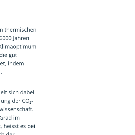
en thermischen
6000 Jahren
m Klimaoptimum
die gut
det, indem
.
elt sich dabei
lung der CO₂-
wissenschaft.
 Grad im
, heisst es bei
ch der