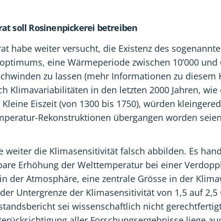
at soll Rosinenpickerei betreiben
at habe weiter versucht, die Existenz des sogenannt
optimums, eine Wärmeperiode zwischen 10’000 und 
rschwinden zu lassen (mehr Informationen zu diese
uch Klimavariabilitäten in den letzten 2000 Jahren, wie 
Kleine Eiszeit (von 1300 bis 1750), würden kleingere
peratur-Rekonstruktionen übergangen worden seien
 weiter die Klimasensitivität falsch abbilden. Es hand
bare Erhöhung der Welttemperatur bei einer Verdopp
in der Atmosphäre, eine zentrale Grösse in der Klima
er Untergrenze der Klimasensitivität von 1,5 auf 2,5
tandsbericht sei wissenschaftlich nicht gerechtfertigt
 Berücksichtigung aller Forschungsergebnisse liege au