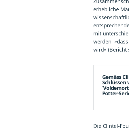
Zusammenschlu
erhebliche Mä
wissenschaftli
entsprechende
mit unterschie
werden, «dass 
wird» (Beric
ht 
Gemäss Cli
Schlüssen w
‘Voldemort’
Potter-Seri
Die Clintel-F