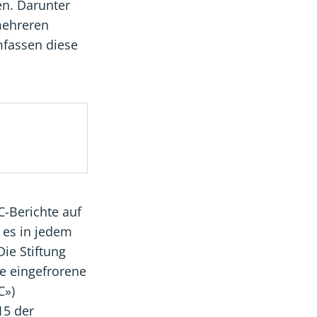
en. Darunter
mehreren
mfassen diese
C-Berichte auf
s es in jedem
ie Stiftung
ie eingefrorene
C»)
15 der