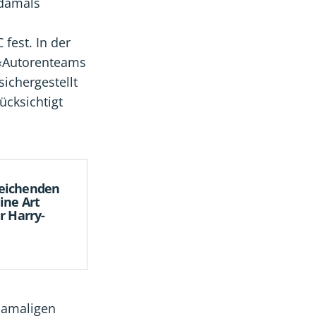
 damals
 fest. In der
 «Autorenteams
ichergestellt
ücksichtigt
weichenden
ine Art
r Harry-
damaligen