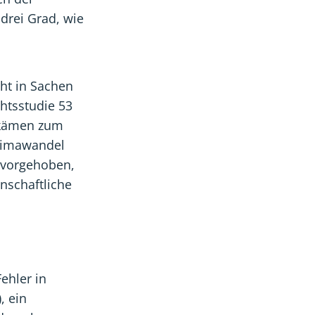
 drei Grad, wie
cht in Sachen
chtsstudie 53
 kämen zum
Klimawandel
ervorgehoben,
nschaftliche
ehler in
, ein