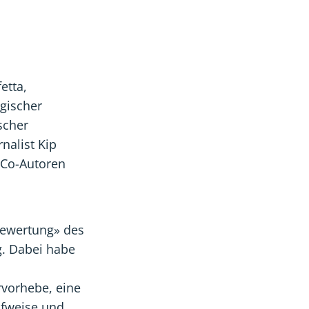
etta,
gischer
scher
nalist Kip
 Co-Autoren
 Bewertung» des
g. Dabei habe
rvorhebe, eine
fweise und