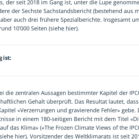
s, der seit 2018 im Gang ist, unter die Lupe genomm
dere der Sechste Sachstandsbericht (bestehend aus 
, aber auch drei frühere Spezialberichte. Insgesamt u
rund 10’000 Seiten (sieh
e hi
er).
 ist:
bei die zentralen Aussagen bestimmter Kapitel der IPC
haftlichen Gehalt überprüft. Das Resultat lautet, das
apitel «Verzerrungen und gravierende Fehler» gebe. D
tnisse in einem 180-seitigen Bericht mit dem Titel «D
 auf das Klima» («The Frozen Climate Views of the IPC
(siehe hier). Vorsitzender des Weltklimarats ist seit 20