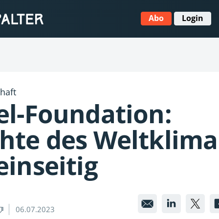
Abo
Login
haft
el-Foundation:
chte des Weltklima
einseitig
Clintel-
Clinte
Cli
06.07.2023