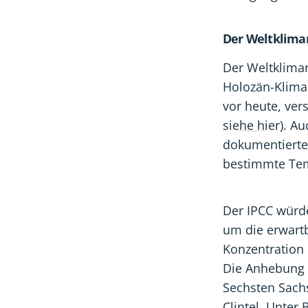
Der Weltklimar
Der Weltklimar
Holozän-Klima
vor heute, ve
sie
he h
ier). A
dokumentierte 
bestimmte Tem
Der IPCC würde
um die erwart
Konzentration 
Die Anhebung d
Sechsten Sachs
Clintel. Unter