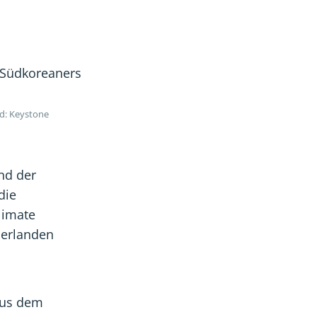
on:
ation:
undation:
Foundation:
Foundation:
hte
richte
Berichte
Berichte
s
des
des
arats
limarats
ltklimarats
Weltklimarats
Weltklimarats
nd
sind
sind
d: Keystone
tig
seitig
einseitig
einseitig
nd der
die
limate
ederlanden
aus dem