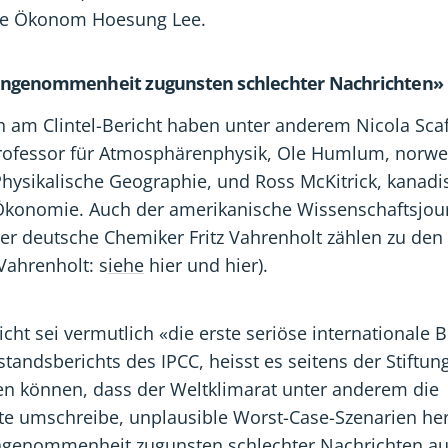
he Ökonom Hoesung Lee.
ngenommenheit zugunsten schlechter Nachrichten»
 am Clintel-Bericht haben unter anderem Nicola Scaf
 Professor für Atmosphärenphysik, Ole Humlum, norwe
Physikalische Geographie, und Ross McKitrick, kanadi
Ökonomie. Auch der amerikanische Wissenschaftsjour
er deutsche Chemiker Fritz Vahrenholt zählen zu den
 Vahrenholt: s
iehe
hier und hier).
richt sei vermutlich «die erste seriöse internationale
tandsberichts des IPCC, heisst es seitens der Stiftun
gen können, dass der Weltklimarat unter anderem die
te umschreibe, unplausible Worst-Case-Szenarien he
genommenheit zugunsten schlechter Nachrichten au