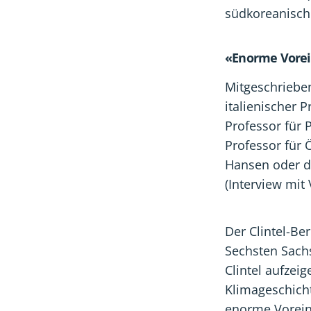
südkoreanisc
«Enorme Vorei
Mitgeschrieben
italienischer
Professor für 
Professor für 
Hansen oder d
(Interview mit
Der Clintel-Be
Sechsten Sachs
Clintel aufzei
Klimageschich
enorme Vorein