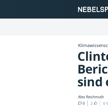
Klimawissensc
Clint
Beri
sind 
Alex Reichmuth
0
2
0