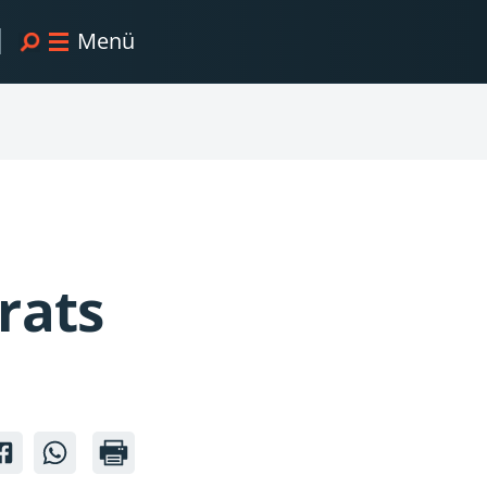
Menü
rats
l-
ntel-
Clintel-
Clintel-