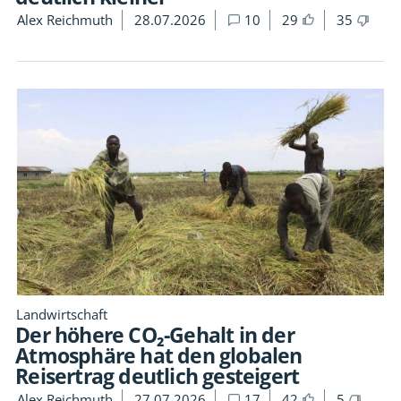
Alex Reichmuth
28.07.2026
10
29
35
Landwirtschaft
Der höhere CO₂-Gehalt in der
Atmosphäre hat den globalen
Reisertrag deutlich gesteigert
Alex Reichmuth
27.07.2026
17
42
5