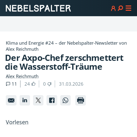
Klima und Energie #24 – der Nebelspalter-Newsletter von
Alex Reichmuth
Der Axpo-Chef zerschmettert
die Wasserstoff-Träume
Alex Reichmuth
11
24
0
31.03.2026
Der
Der
Der
Der
Der
Axpo-
Axpo-
Axpo-
Axpo-
Axpo-
Chef
Chef
Chef
Chef
Chef
Vorlesen
zerschmettert
zerschmettert
zerschmettert
zerschmettert
zerschmettert
die
die
die
die
die