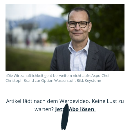
Wasserstoff-
Wasserstoff-
Wasserstoff-
Wasserstoff-
Wasserstoff-
Träume
Träume
Träume
Träume
Träume
«Die Wirtschaftlichkeit geht bei weitem nicht auf»: Axpo-Chef
Christoph Brand zur Option Wasserstoff. Bild: Keystone
Artikel lädt nach dem Werbevideo. Keine Lust zu
warten?
Jetzt Abo lösen
.