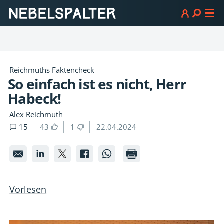
Reichmuths Faktencheck
So einfach ist es nicht, Herr
Habeck!
Alex Reichmuth
15
43
1
22.04.2024
So
So
So
So
So
einfach
einfach
einfach
einfach
einfach
ist
ist
ist
ist
ist
Vorlesen
es
es
es
es
es
nicht,
nicht,
nicht,
nicht,
nicht,