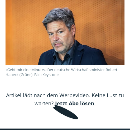
Herr
Herr
Herr
Herr
Herr
Habeck!
Habeck!
Habeck!
Habeck!
Habeck!
«Gebt mir eine Minute»: Der deutsche Wirtschaftsminister Robert
Habeck (Grüne). Bild: Keystone
Artikel lädt nach dem Werbevideo. Keine Lust zu
warten?
Jetzt Abo lösen
.