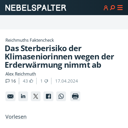
Reichmuths Faktencheck
Das Sterberisiko der
Klimaseniorinnen wegen der
Erderwärmung nimmt ab
Alex Reichmuth
16
43
1
17.04.2024
Das
Das
Das
Das
Das
Sterberisiko
Sterberisiko
Sterberisiko
Sterberisiko
Sterberisiko
der
der
der
der
der
Vorlesen
Klimaseniorinnen
Klimaseniorinnen
Klimaseniorinnen
Klimaseniorinnen
Klimaseniorinne