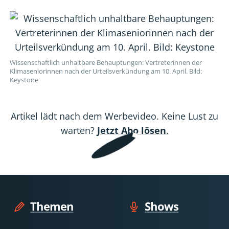
wegen
wegen
wegen
wegen
wegen
der
der
der
der
der
Erderwärmung
Erderwärmung
Erderwärmung
Erderwärmung
Erderwärmung
nimmt
nimmt
nimmt
nimmt
nimmt
ab
ab
ab
ab
ab
Wissenschaftlich unhaltbare Behauptungen: Vertreterinnen der
Klimaseniorinnen nach der Urteilsverkündung am 10. April. Bild:
Keystone
Artikel lädt nach dem Werbevideo. Keine Lust zu
warten?
Jetzt Abo lösen
.
Themen
Shows