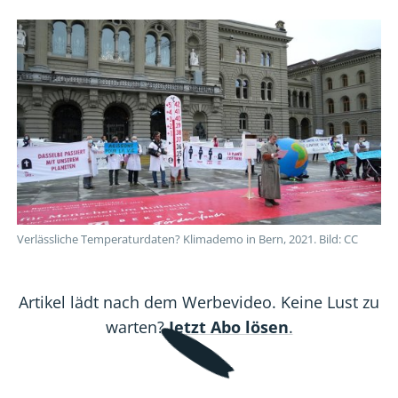
einem
einem
einem
einem
einem
Teil
Teil
Teil
Teil
Teil
der
der
der
der
der
gemessenen
gemessenen
gemessenen
gemessenen
gemessenen
Erwärmung
Erwärmung
Erwärmung
Erwärmung
Erwärmung
schuld?
schuld?
schuld?
schuld?
schuld?
Verlässliche Temperaturdaten? Klimademo in Bern, 2021. Bild: CC
Artikel lädt nach dem Werbevideo. Keine Lust zu
warten?
Jetzt Abo lösen
.