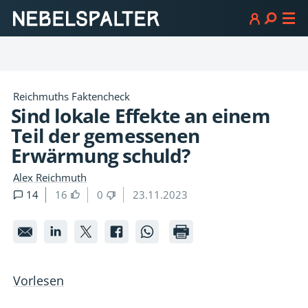
Reichmuths Faktencheck
Sind lokale Effekte an einem
Teil der gemessenen
Erwärmung schuld?
Alex Reichmuth
14
16
0
23.11.2023
Sind
Sind
Sind
Sind
Sind
lokale
lokale
lokale
lokale
lokale
Effekte
Effekte
Effekte
Effekte
Effekte
Vorlesen
an
an
an
an
an