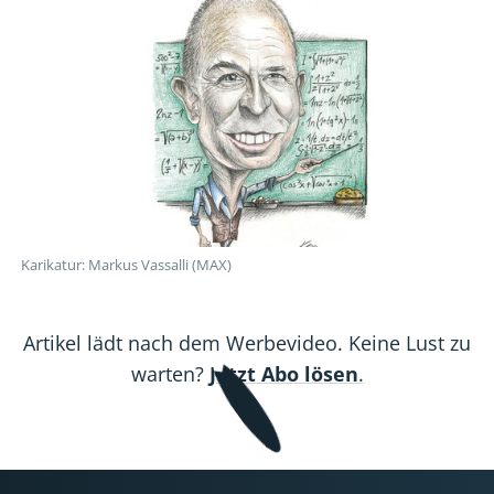
gleich
gleich
gleich
gleich
gleich
0
0
0
0
0
Karikatur: Markus Vassalli (MAX)
Artikel lädt nach dem Werbevideo. Keine Lust zu
warten?
Jetzt Abo lösen
.