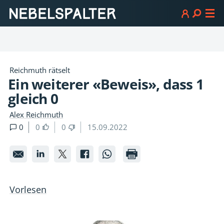
Reichmuth rätselt
Ein weiterer «Beweis», dass 1
gleich 0
Alex Reichmuth
0
0
0
15.09.2022
Ein
Ein
Ein
Ein
Ein
weiterer
weiterer
weiterer
weiterer
weiterer
«Beweis»,
«Beweis»,
«Beweis»,
«Beweis»,
«Beweis»,
Vorlesen
dass
dass
dass
dass
dass
1
1
1
1
1