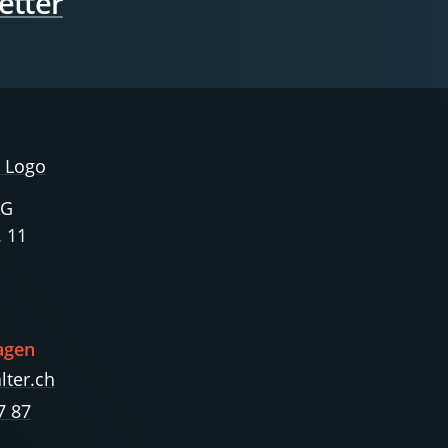
etter
AG
. 11
agen
lter.ch
7 87