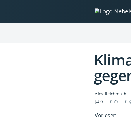
Klim
gege
Alex Reichmuth
0
0
0
Vorlesen