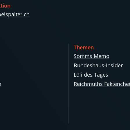
tion
elspalter.ch
Themen
Somms Memo
Bundeshaus-Insider
Löli des Tages
e
Reichmuths Faktenche