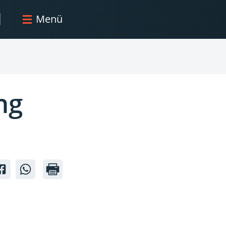
Menü
ng
ferenz:
konferenz:
imakonferenz:
Klimakonferenz:
Klimakonferenz:
g
ing
bbying
Lobbying
Lobbying
n
gen
gegen
gegen
e
die
die