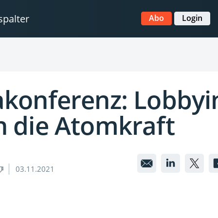
Abo
Login
akonferenz: Lobbyi
n die Atomkraft
Klimakon
Klima
Kl
03.11.2021
Lobbyin
Lobby
Lo
gegen
gege
ge
die
die
di