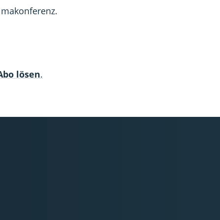
t
raft
omkraft
Atomkraft
Atomkraft
 Abo lösen
.