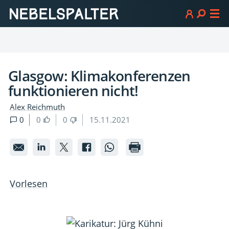
Glasgow: Klimakonferenzen
funktionieren nicht!
Alex Reichmuth
0
0
0
15.11.2021
Glasgow:
Glasgow:
Glasgow:
Glasgow:
Glasgow:
Klimakonferenzen
Klimakonferenzen
Klimakonferenzen
Klimakonferenzen
Klimakonferenz
funktionieren
funktionieren
funktionieren
funktionieren
funktionieren
Vorlesen
nicht!
nicht!
nicht!
nicht!
nicht!