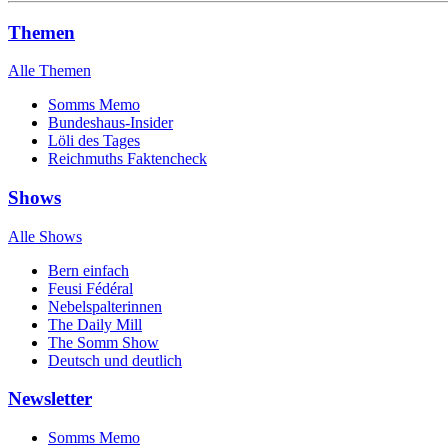
Themen
Alle Themen
Somms Memo
Bundeshaus-Insider
Löli des Tages
Reichmuths Faktencheck
Shows
Alle Shows
Bern einfach
Feusi Fédéral
Nebelspalterinnen
The Daily Mill
The Somm Show
Deutsch und deutlich
Newsletter
Somms Memo