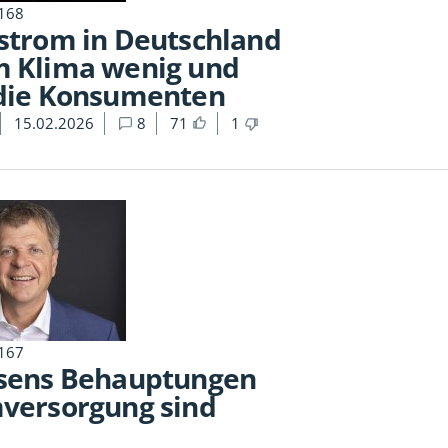
 168
nstrom in Deutschland
m Klima wenig und
 die Konsumenten
15.02.2026
8
71
1
 167
ssens Behauptungen
mversorgung sind