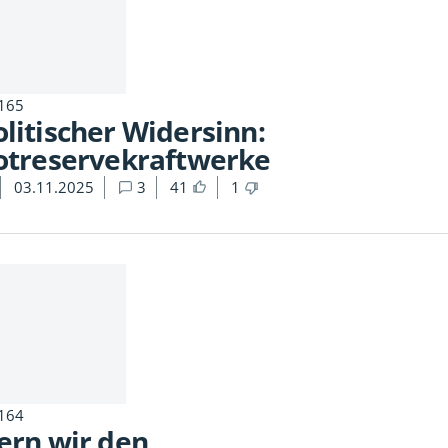
 165
litischer Widersinn:
Notreservekraftwerke
03.11.2025
3
41
1
 164
ern wir den