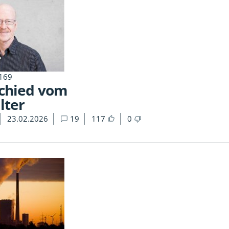
 169
chied vom
lter
23.02.2026
19
117
0