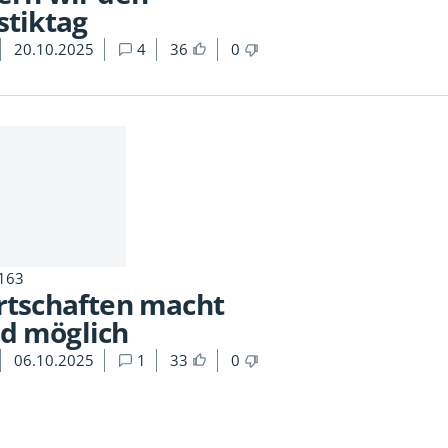
stiktag
20.10.2025
4
36
0
 163
irtschaften macht
d möglich
06.10.2025
1
33
0