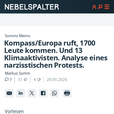
Somms Memo
Kompass/Europa ruft, 1700
Leute kommen. Und 13
Klimaaktivisten. Analyse eines
narzisstischen Protests.
Markus Somm
7
51
4
29.05.2026
Kompass/Europa
Kompass/Europa
Kompass/Europa
Kompass/Europa
Kompass/Europ
ruft,
ruft,
ruft,
ruft,
ruft,
1700
1700
1700
1700
1700
Vorlesen