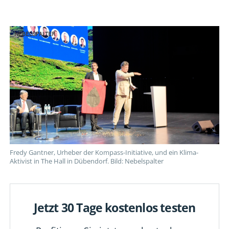
Leute
Leute
Leute
Leute
Leute
kommen.
kommen.
kommen.
kommen.
kommen.
Und
Und
Und
Und
Und
13
13
13
13
13
Klimaaktivisten.
Klimaaktivisten.
Klimaaktivisten.
Klimaaktivisten.
Klimaaktivisten.
Analyse
Analyse
Analyse
Analyse
Analyse
eines
eines
eines
eines
eines
narzisstischen
narzisstischen
narzisstischen
narzisstischen
narzisstischen
Protests.
Protests.
Protests.
Protests.
Protests.
Fredy Gantner, Urheber der Kompass-Initiative, und ein Klima-
Aktivist in The Hall in Dübendorf. Bild: Nebelspalter
Jetzt 30 Tage kostenlos testen