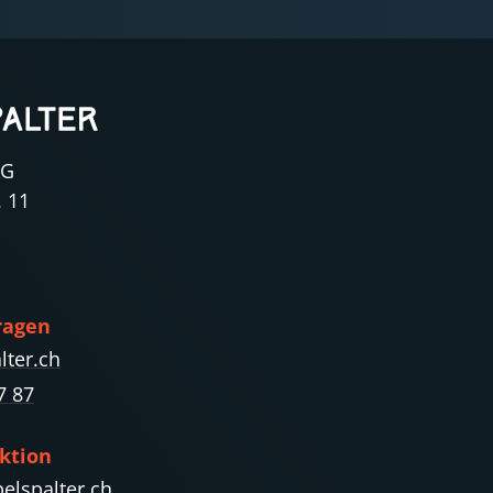
AG
. 11
ragen
lter.ch
7 87
ktion
elspalter.ch