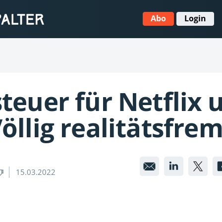
Abo
Login
teuer für Netflix 
öllig realitätsfrem
Filmsteu
Films
Fi
15.03.2022
für
für
für
Netflix
Netfli
Net
und
und
un