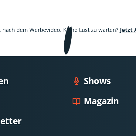
Co?
Co?
Co
Völlig
Völlig
Völ
realitäts
realit
rea
ädt nach dem Werbevideo. Keine Lust zu warten?
Jetzt
en
Shows
Magazin
etter