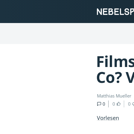
Films
Co? V
Matthias Mueller
0
0
0
Vorlesen