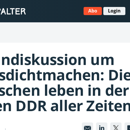
Abo
Login
indiskussion um
esdichtmachen: Di
schen leben in der
n DDR aller Zeite
Scheindi
Schei
Sc