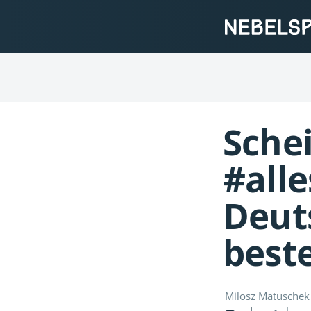
Sche
#all
Deut
beste
Milosz Matuschek