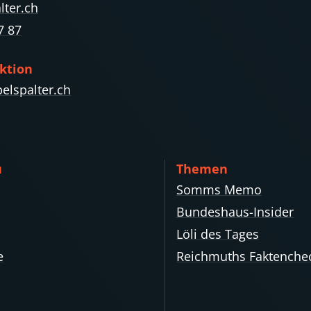
lter.ch
7 87
ktion
elspalter.ch
ü
Themen
Somms Memo
Bundeshaus-Insider
Löli des Tages
e
Reichmuths Faktenche