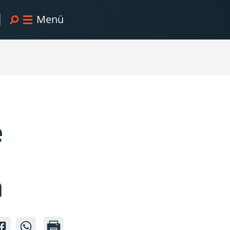
Menü
e
n
skussion
ndiskussion
heindiskussion
Scheindiskussion
Scheindiskussion