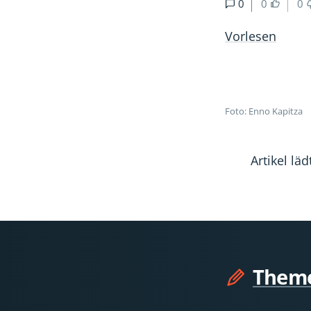
0
0
0
Vorlesen
Foto: Enno Kapitza
Artikel l
Them