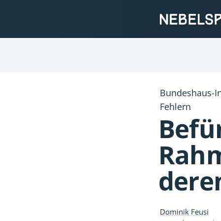
Bundeshaus-In
Fehlern
Befü
Rahm
dere
Dominik Feusi