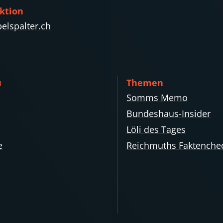
ktion
elspalter.ch
ü
Themen
Somms Memo
Bundeshaus-Insider
Löli des Tages
e
Reichmuths Faktenche