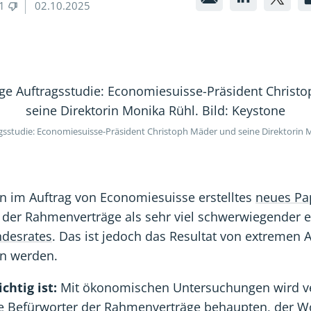
1
02.10.2025
der
der
de
Rahmenv
Rahme
Ra
rechnen
rechn
re
deren
deren
de
Nutzen
Nutze
Nu
gsstudie: Economiesuisse-Präsident Christoph Mäder und seine Direktorin M
hoch
hoch
ho
n im Auftrag von Economiesuisse erstelltes
neues Pa
der Rahmenverträge als sehr viel schwerwiegender ei
ndesrates
. Das ist jedoch das Resultat von extremen
en werden.
chtig ist:
Mit ökonomischen Untersuchungen wird ver
e Befürworter der Rahmenverträge behaupten, der W