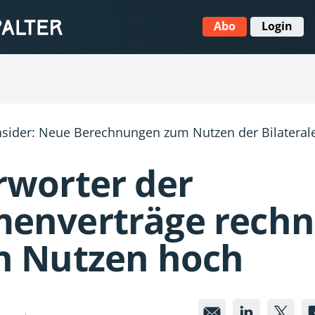
Abo
Login
sider: Neue Berechnungen zum Nutzen der Bilaterale
rworter der
enverträge rech
n Nutzen hoch
Befürwor
Befür
Be