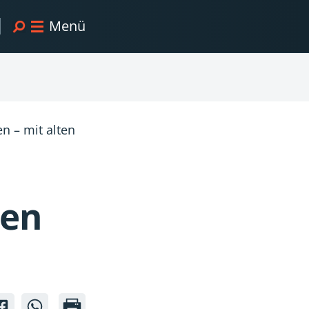
Menü
n – mit alten
nen
ter
worter
fürworter
Befürworter
Befürworter