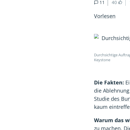
11
40
Vorlesen
Durchsichtige Auftra
Keystone
Die Fakten:
Ei
die Ablehnung 
Studie des Bu
kaum eintreff
Warum das wi
zu machen. Di