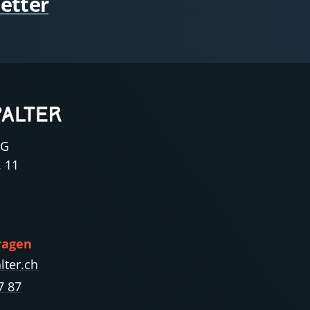
etter
AG
. 11
ragen
lter.ch
7 87