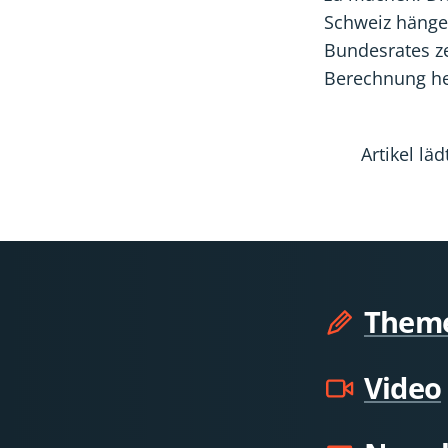
Schweiz hänge
Bundesrates ze
Berechnung he
Artikel l
Them
Video