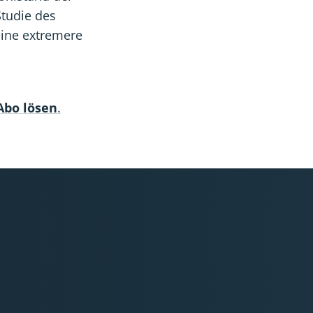
tudie des
eine extremere
 Abo lösen
.