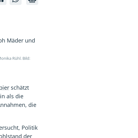
r
der
der
erträge
nverträge
hmenverträge
Rahmenverträge
Rahmenverträge
en
chnen
rechnen
rechnen
ren
deren
deren
n
tzen
Nutzen
Nutzen
onika Rühl. Bild:
ch
hoch
hoch
pier
schätzt
n als die
 Annahmen, die
sucht, Politik
ohlstand der